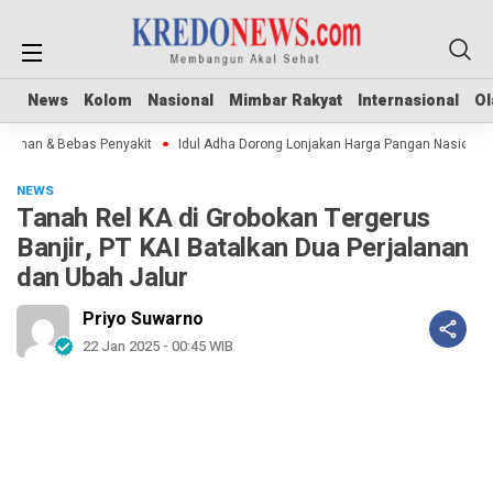
News
News
Kolom
Kolom
Nasional
Nasional
Mimbar Rakyat
Mimbar Rakyat
Internasional
Internasional
Ol
Ol
man & Bebas Penyakit
Idul Adha Dorong Lonjakan Harga Pangan Nasional
NEWS
Tanah Rel KA di Grobokan Tergerus
Banjir, PT KAI Batalkan Dua Perjalanan
dan Ubah Jalur
Priyo Suwarno
22 Jan 2025 - 00:45 WIB