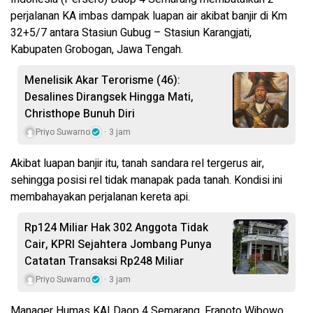
perjalanan KA imbas dampak luapan air akibat banjir di Km
32+5/7 antara Stasiun Gubug – Stasiun Karangjati,
Kabupaten Grobogan, Jawa Tengah.
Menelisik Akar Terorisme (46):
Desalines Dirangsek Hingga Mati,
Christhope Bunuh Diri
Priyo Suwarno
3 jam
Akibat luapan banjir itu, tanah sandara rel tergerus air,
sehingga posisi rel tidak manapak pada tanah. Kondisi ini
membahayakan perjalanan kereta api.
Rp124 Miliar Hak 302 Anggota Tidak
Cair, KPRI Sejahtera Jombang Punya
Catatan Transaksi Rp248 Miliar
Priyo Suwarno
3 jam
Manager Humas KAI Daop 4 Semarang, Franoto Wibowo