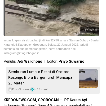
Perbesar
Imbas luapan air akibat banjir di Km 32+5/7 antara Stasiun Gubug - Stasiun
Karangjati, Kabupaten Grobogan. Selasa 21 Januari 2025, terjadi
pembatalan dua pemberangkatan, serat perubahan rute.
Instagram@infogrobogan.id
Penulis:
Adi Wardhono |
Editor
: Priyo Suwarno
Semburan Lumpur Pekat di Oro-oro
Kesongo Blora Bergemuruh Mencapai
20 Meter
Priyo Suwarno
55 menit
KREDONEWS.COM, GROBOGAN
– PT Kereta Api
Indonesia (Persero) Daop 4 Semarang membatalkan 2