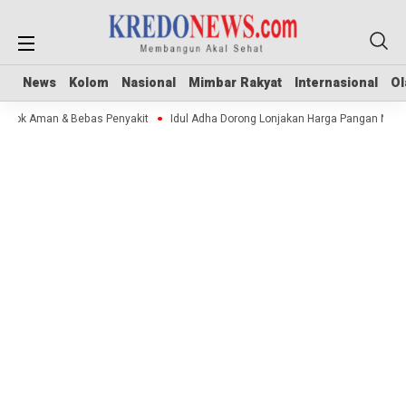
News
News
Kolom
Kolom
Nasional
Nasional
Mimbar Rakyat
Mimbar Rakyat
Internasional
Internasional
Ol
Ol
 Stok Aman & Bebas Penyakit
Idul Adha Dorong Lonjakan Harga Pangan Nasi