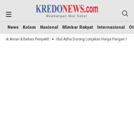
News
News
Kolom
Kolom
Nasional
Nasional
Mimbar Rakyat
Mimbar Rakyat
Internasional
Internasional
Ol
Ol
 Stok Aman & Bebas Penyakit
Idul Adha Dorong Lonjakan Harga Pangan Nasi