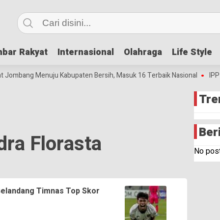
bar Rakyat
bar Rakyat
Internasional
Internasional
Olahraga
Olahraga
Life Style
Life Style
t Jombang Menuju Kabupaten Bersih, Masuk 16 Terbaik Nasional
IPP M
Tre
Ber
dra Florasta
No post
Gelandang Timnas Top Skor