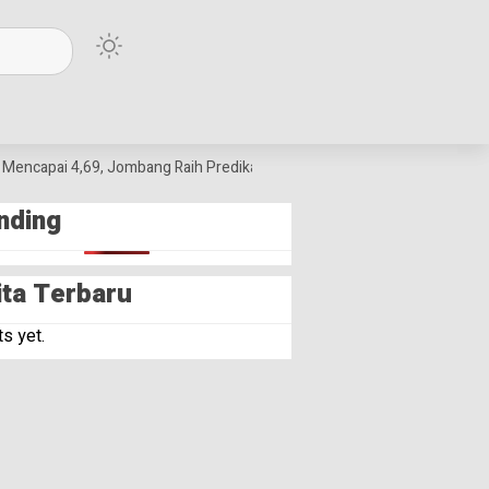
encapai 4,69, Jombang Raih Predikat Terbaik Jawa Timur dan Peringkat I
nding
ita Terbaru
s yet.