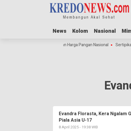
News
News
Kolom
Kolom
Nasional
Nasional
Mim
Mim
akit
Idul Adha Dorong Lonjakan Harga Pangan Nasional
Sertipika
Evan
Evandra Florasta, Kera Ngalam 
Piala Asia U-17
8 April 2025 - 19:38 WIB