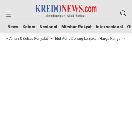
News
News
Kolom
Kolom
Nasional
Nasional
Mimbar Rakyat
Mimbar Rakyat
Internasional
Internasional
Ol
Ol
 Stok Aman & Bebas Penyakit
Idul Adha Dorong Lonjakan Harga Pangan Nasi