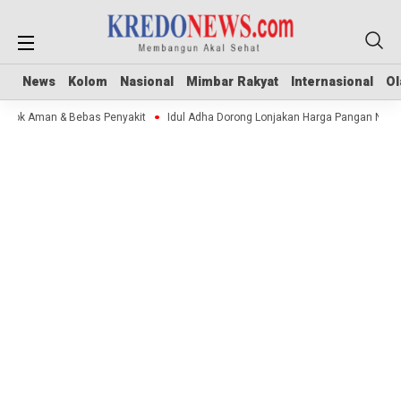
News
News
Kolom
Kolom
Nasional
Nasional
Mimbar Rakyat
Mimbar Rakyat
Internasional
Internasional
Ol
Ol
 Stok Aman & Bebas Penyakit
Idul Adha Dorong Lonjakan Harga Pangan Nasi