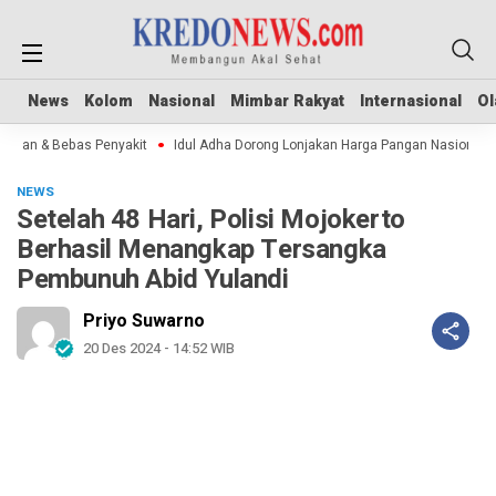
News
News
Kolom
Kolom
Nasional
Nasional
Mimbar Rakyat
Mimbar Rakyat
Internasional
Internasional
Ol
Ol
an & Bebas Penyakit
Idul Adha Dorong Lonjakan Harga Pangan Nasional
NEWS
Setelah 48 Hari, Polisi Mojokerto
Berhasil Menangkap Tersangka
Pembunuh Abid Yulandi
Priyo Suwarno
20 Des 2024 - 14:52 WIB