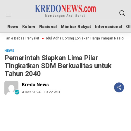
News
News
Kolom
Kolom
Nasional
Nasional
Mimbar Rakyat
Mimbar Rakyat
Internasional
Internasional
Ol
Ol
man & Bebas Penyakit
Idul Adha Dorong Lonjakan Harga Pangan Nasional
NEWS
Pemerintah Siapkan Lima Pilar
Tingkatkan SDM Berkualitas untuk
Tahun 2040
Kredo News
4 Des 2024 - 19:22 WIB