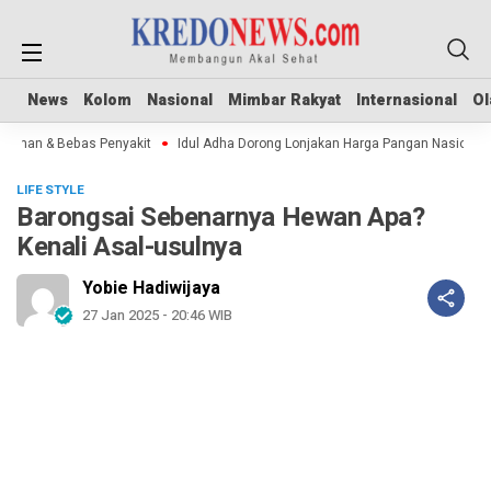
News
News
Kolom
Kolom
Nasional
Nasional
Mimbar Rakyat
Mimbar Rakyat
Internasional
Internasional
Ol
Ol
Aman & Bebas Penyakit
Idul Adha Dorong Lonjakan Harga Pangan Nasional
LIFE STYLE
Barongsai Sebenarnya Hewan Apa?
Kenali Asal-usulnya
Yobie Hadiwijaya
27 Jan 2025 - 20:46 WIB