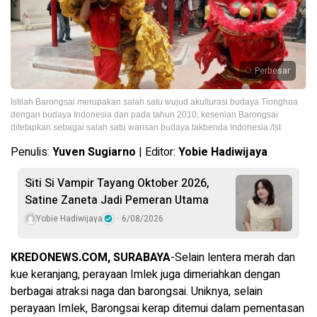
Perbesar
Istilah Barongsai merupakan salah satu wujud akulturasi budaya Tionghoa
dengan budaya Indonesia dan pada tahun 2010, kesenian Barongsai
ditetapkan sebagai salah satu warisan budaya takbenda Indonesia./Ist
Penulis:
Yuven Sugiarno
| Editor:
Yobie Hadiwijaya
Siti Si Vampir Tayang Oktober 2026,
Satine Zaneta Jadi Pemeran Utama
Yobie Hadiwijaya
6/08/2026
KREDONEWS.COM, SURABAYA
-Selain lentera merah dan
kue keranjang, perayaan Imlek juga dimeriahkan dengan
berbagai atraksi naga dan barongsai. Uniknya, selain
perayaan Imlek, Barongsai kerap ditemui dalam pementasan